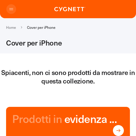
Salta
Home
Cover per iPhone
Cover per iPhone
Trova Negozio
Spiacenti, non ci sono prodotti da mostrare in
questa collezione.
Prodotti
Power Banks
Assistenza clienti
Tutti i Power Bank
Power Bank per Laptop
Prodotti in
evidenza ...
Power Bank Wireless
Power Bank per Telefono
Power Bank Encore