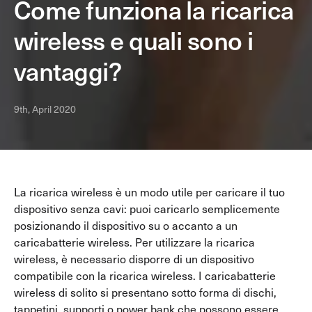
Come funziona la ricarica
wireless e quali sono i
vantaggi?
9th, April 2020
Caricatori Wireless
La ricarica wireless è un modo utile per caricare il tuo
Tutti i Caricatori Wireless
dispositivo senza cavi: puoi caricarlo semplicemente
Caricatori Wireless da Viaggio
posizionando il dispositivo su o accanto a un
Caricatori Wireless da Scrivania
caricabatterie wireless. Per utilizzare la ricarica
wireless, è necessario disporre di un dispositivo
compatibile con la ricarica wireless. I caricabatterie
wireless di solito si presentano sotto forma di dischi,
tappetini, supporti o power bank che possono essere